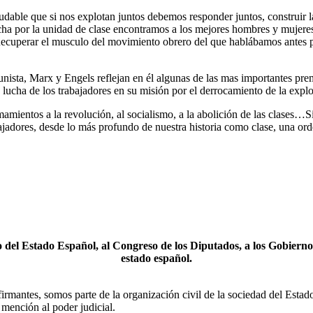
ndudable que si nos explotan juntos debemos responder juntos, construir
lucha por la unidad de clase encontramos a los mejores hombres y mujer
 Recuperar el musculo del movimiento obrero del que hablábamos antes p
sta, Marx y Engels reflejan en él algunas de las mas importantes premi
lucha de los trabajadores en su misión por el derrocamiento de la explot
amientos a la revolución, al socialismo, a la abolición de las clases…Si
bajadores, desde lo más profundo de nuestra historia como clase, una ord
o del Estado Español, al Congreso de los Diputados, a los Gobierno
estado español.
firmantes, somos parte de la organización civil de la sociedad del Esta
mención al poder judicial.