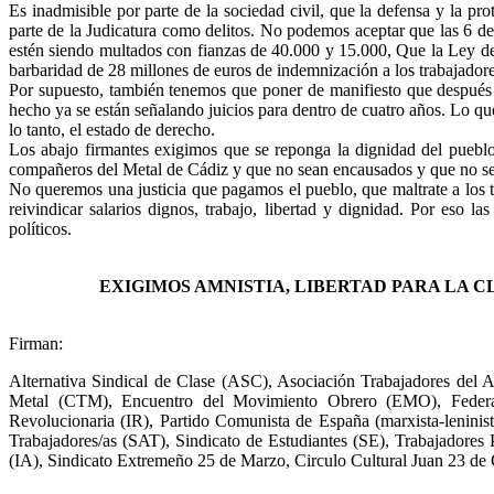
Es inadmisible por parte de la sociedad civil, que la defensa y la pro
parte de la Judicatura como delitos. No podemos aceptar que las 6 de
estén siendo multados con fianzas de 40.000 y 15.000, Que la Ley d
barbaridad de 28 millones de euros de indemnización a los trabajado
Por supuesto, también tenemos que poner de manifiesto que después de 
hecho ya se están señalando juicios para dentro de cuatro años. Lo que 
lo tanto, el estado de derecho.
Los abajo firmantes exigimos que se reponga la dignidad del pueblo t
compañeros del Metal de Cádiz y que no sean encausados y que no s
No queremos una justicia que pagamos el pueblo, que maltrate a los t
reivindicar salarios dignos, trabajo, libertad y dignidad. Por eso l
políticos.
EXIGIMOS AMNISTIA, LIBERTAD PARA LA C
Firman:
Alternativa Sindical de Clase (ASC), Asociación Trabajadores de
Metal (CTM), Encuentro del Movimiento Obrero (EMO), Federaci
Revolucionaria (IR), Partido Comunista de España (marxista-lenini
Trabajadores/as (SAT), Sindicato de Estudiantes (SE), Trabajadores
(IA), Sindicato Extremeño 25 de Marzo, Circulo Cultural Juan 23 de