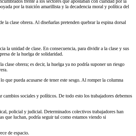
ncumbrados frente a los sectores que apostaban con claridad por la
ada por la traición amarillista y la decadencia moral y política del
e la clase obrera. Al diseñarlas pretenden quebrar la espina dorsal
ia la unidad de clase. En consecuencia, para dividir a la clase y sus
xpresa de la huelga de solidaridad.
la clase obrera; es decir, la huelga ya no podría suponer un riesgo
rera.
a lo que pueda acusarse de tener este sesgo. Al romper la columna
ar cambios sociales y políticos. De todo esto los trabajadores debemos
al, policial y judicial. Determinados colectivos trabajadores han
/as que luchan, podría seguir tal como estamos viendo si
rece de espacio.