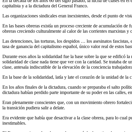
En la década de los años 60 del siglo pasado, la lucha de clases en el
capitalista y a la dictadura del General Franco.
Las organizaciones sindicales eran inexistentes, desde el punto de vista
En las bases obreras existía un proceso creciente de acumulación de fu
obreras creciendo culturalmente al calor de las corrientes marxistas y 
Las detenciones, las torturas, los despidos … los asesinatos fascistas, 
tasa de ganancia del capitalismo español, único valor real de estos bas
Durante esos años la solidaridad fue la base sobre la que se edificó la 
solidaridad de clase nada tiene que ver con la caridad. Se trataba de un
clase, antesala indiscutible de la elevación de la conciencia trabajadora
En la base de la solidaridad, latía y late el corazón de la unidad de la c
En los años finales de la dictadura, cuando se preparaba el salto políti
dictadura habían perdido parte importante de su poder en las calles, en
Eran plenamente conscientes que, con un movimiento obrero fortalecido
la transición pudiera salir a delate.
Era evidente que había que desactivar a la clase obrera, para lo cual p
inestimables.