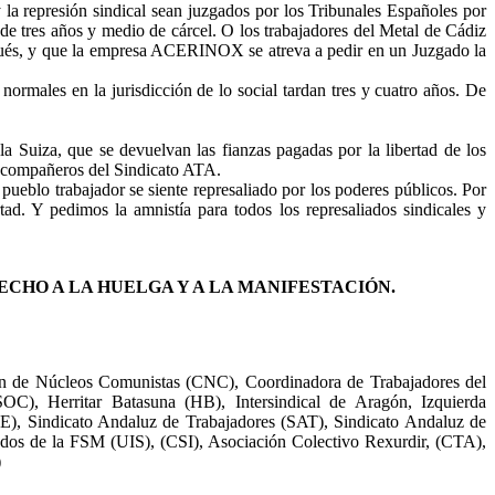
 y la represión sindical sean juzgados por los Tribunales Españoles por
de tres años y medio de cárcel. O los trabajadores del Metal de Cádiz
spués, y que la empresa ACERINOX se atreva a pedir en un Juzgado la
normales en la jurisdicción de lo social tardan tres y cuatro años. De
la Suiza, que se devuelvan las fianzas pagadas por la libertad de los
 compañeros del Sindicato ATA.
ueblo trabajador se siente represaliado por los poderes públicos. Por
rtad. Y pedimos la amnistía para todos los represaliados sindicales y
ECHO A LA HUELGA Y A LA MANIFESTACIÓN.
ón de Núcleos Comunistas (CNC), Coordinadora de Trabajadores del
), Herritar Batasuna (HB), Intersindical de Aragón, Izquierda
TE), Sindicato Andaluz de Trabajadores (SAT), Sindicato Andaluz de
lados de la FSM (UIS), (CSI), Asociación Colectivo Rexurdir, (CTA),
)