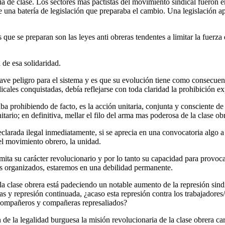
a de clase. Los sectores más pactistas del movimiento sindical fueron e
una batería de legislación que preparaba el cambio. Una legislación apoy
e se preparan son las leyes anti obreras tendentes a limitar la fuerza d
 de esa solidaridad.
rave peligro para el sistema y es que su evolución tiene como consecuenc
ndicales conquistadas, debía reflejarse con toda claridad la prohibición e
ba prohibiendo de facto, es la acción unitaria, conjunta y consciente de 
itario; en definitiva, mellar el filo del arma mas poderosa de la clase ob
declarada ilegal inmediatamente, si se aprecia en una convocatoria algo 
el movimiento obrero, la unidad.
mita su carácter revolucionario y por lo tanto su capacidad para provoc
os organizados, estaremos en una debilidad permanente.
 clase obrera está padeciendo un notable aumento de la represión sindic
s y represión continuada, ¿acaso esta represión contra los trabajadores
 compañeros y compañeras represaliados?
de la legalidad burguesa la misión revolucionaria de la clase obrera ca