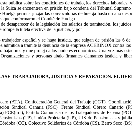
testa pública sobre las condiciones de trabajo, los derechos laborales,
 la Suiza se encuentren en prisión bajo condena del Tribunal Supremo 
e Huelga permita juzgar las convocatorias de huelga hasta un año de
res que conformaron el Comité de Huelga.
desaparecer de la legislación los salarios de tramitación, los juicios 
rompe la tutela efectiva de la justicia, y por
rabajador español y se haga justicia, que salgan de prisión las 6 de 
ea admitida a tramite la denuncia de la empresa ACERINOX contra los
rabajadores y que proteja a los poderes económicos. Una vez más este p
as Organizaciones y personas abajo firmantes clamamos justicia y libe
LASE TRABAJADORA, JUSTICIA Y REPARACION. EL DER
l Acero (ATA), Confederación General del Trabajo (CGT), Coordinaci
ón Sindical Canaria (FSC), Frente Sindical Obrero Canario (FSOC
sta) PCE(m-l), Partido Comunista de los Trabajadores de España (PC
 Pensionistas (TP), Unión Proletaria (UP), UIS de Pensionistas y jubi
 Córdoba (CC), Colectivo Solidarios de Córdoba (CS), Berro Seco (BS