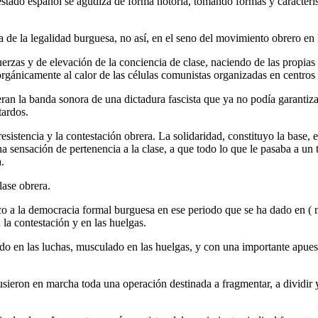
 estado español se agudiza de forma notoria, tomando formas y caracterís
 de la legalidad burguesa, no así, en el seno del movimiento obrero en la 
erzas y de elevación de la conciencia de clase, naciendo de las propias 
orgánicamente al calor de las células comunistas organizadas en centros 
eran la banda sonora de una dictadura fascista que ya no podía garantizar 
tardos.
resistencia y la contestación obrera. La solidaridad, constituyo la base, 
a sensación de pertenencia a la clase, a que todo lo que le pasaba a un t
.
lase obrera.
co a la democracia formal burguesa en ese periodo que se ha dado en ( mal
 la contestación y en las huelgas.
 en las luchas, musculado en las huelgas, y con una importante apuesta
usieron en marcha toda una operación destinada a fragmentar, a dividir y