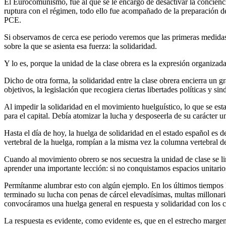
El Eurocomunismo, fue al que se le encargó de desactivar la concienci
ruptura con el régimen, todo ello fue acompañado de la preparación de 
PCE.
Si observamos de cerca ese periodo veremos que las primeras medidas qu
sobre la que se asienta esa fuerza: la solidaridad.
Y lo es, porque la unidad de la clase obrera es la expresión organizada
Dicho de otra forma, la solidaridad entre la clase obrera encierra un g
objetivos, la legislación que recogiera ciertas libertades políticas y si
Al impedir la solidaridad en el movimiento huelguístico, lo que se esta
para el capital. Debía atomizar la lucha y desposeerla de su carácter un
Hasta el día de hoy, la huelga de solidaridad en el estado español es 
vertebral de la huelga, rompían a la misma vez la columna vertebral d
Cuando al movimiento obrero se nos secuestra la unidad de clase se li
aprender una importante lección: si no conquistamos espacios unitari
Permítanme alumbrar esto con algún ejemplo. En los últimos tiempos la
terminado su lucha con penas de cárcel elevadísimas, multas millonaria
convocáramos una huelga general en respuesta y solidaridad con los
La respuesta es evidente, como evidente es, que en el estrecho margen 