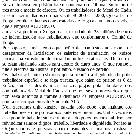
Suíza atópense en prisión baixo condena do Tribunal Supremo de
tres anos e medio de cárcere. Ou os traballadores do Metal de Cádiz
estean a ser multados con fianzas de 40.000 e 15.000, Que a Lei de
Folga permita xulgar as convocatorias de folga ata un ano despois, e
que a empresa ACERINOX
atrévase a pedir nun Xulgado a barbaridade de 28 millóns de euros
de indemnización aos traballadores que conformaron o Comité de
Folga.
Por suposto, tamén temos que poñer de manifesto que despois de
desaparecer da lexislación os salarios de tramitación, os xuízos
normais na xurisdición do social tardan tres e catro anos. De feito xa
se están sinalando xuízos para dentro de catro anos. O que rompe a
tutela efectiva da xustiza, e por tanto, o estado de dereito.
Os abaixo asinantes esiximos que se repoña a dignidade do pobo
traballador español e se faga xustiza, que saian de prisión as 6 da
Suíza, que se devolvan as fianzas pagas pola liberdade dos
compañeiros do Metal de Cádiz e que non sexan procesados e que
non sexa admitida a tramite a denuncia da empresa ACERINOX
contra os compañeiros do Sindicato ATA.
Non queremos unha xustiza, pagada polo pobo, que maltrate aos
traballadores e que protexa aos poderes económicos. Unha vez máis
este pobo traballador síntese represaliado polos poderes públicos por
reivindicar salarios dignos, traballo, liberdade e dignidade. Por iso as
Organizacións e persoas abaixo asinantes clamamos xustiza e
liberdade. E pedimos a amnistía para todos os represaliados sindicais