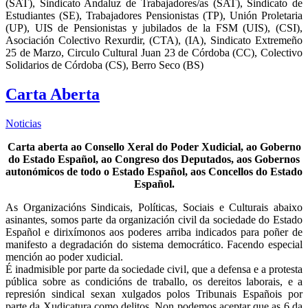
(SAT), Sindicato Andaluz de Trabajadores/as (SAT), Sindicato de
Estudiantes (SE), Trabajadores Pensionistas (TP), Unión Proletaria
(UP), UIS de Pensionistas y jubilados de la FSM (UIS), (CSI),
Asociación Colectivo Rexurdir, (CTA), (IA), Sindicato Extremeño
25 de Marzo, Circulo Cultural Juan 23 de Córdoba (CC), Colectivo
Solidarios de Córdoba (CS), Berro Seco (BS)
Carta Aberta
Noticias
Carta aberta ao Consello Xeral do Poder Xudicial, ao Goberno
do Estado Español, ao Congreso dos Deputados, aos Gobernos
autonómicos de todo
o Estado Español, aos Concellos do Estado
Español.
As Organizacións Sindicais, Políticas, Sociais e Culturais abaixo
asinantes, somos parte da organización civil da sociedade do Estado
Español e dirixímonos aos poderes arriba indicados para poñer de
manifesto a degradación do sistema democrático. Facendo especial
mención ao poder xudicial.
É inadmisible por parte da sociedade civil, que a defensa e a protesta
pública sobre as condicións de traballo, os dereitos laborais, e a
represión sindical sexan xulgados polos Tribunais Españois por
parte da Xudicatura como delitos. Non podemos aceptar que as 6 da