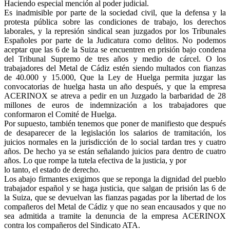
Haciendo especial mención al poder judicial.
Es inadmisible por parte de la sociedad civil, que la defensa y la
protesta pública sobre las condiciones de trabajo, los derechos
laborales, y la represión sindical sean juzgados por los Tribunales
Españoles por parte de la Judicatura como delitos. No podemos
aceptar que las 6 de la Suiza se encuentren en prisión bajo condena
del Tribunal Supremo de tres años y medio de cárcel. O los
trabajadores del Metal de Cádiz estén siendo multados con fianzas
de 40.000 y 15.000, Que la Ley de Huelga permita juzgar las
convocatorias de huelga hasta un año después, y que la empresa
ACERINOX se atreva a pedir en un Juzgado la barbaridad de 28
millones de euros de indemnización a los trabajadores que
conformaron el Comité de Huelga.
Por supuesto, también tenemos que poner de manifiesto que después
de desaparecer de la legislación los salarios de tramitación, los
juicios normales en la jurisdicción de lo social tardan tres y cuatro
años. De hecho ya se están señalando juicios para dentro de cuatro
años. Lo que rompe la tutela efectiva de la justicia, y por
lo tanto, el estado de derecho.
Los abajo firmantes exigimos que se reponga la dignidad del pueblo
trabajador español y se haga justicia, que salgan de prisión las 6 de
la Suiza, que se devuelvan las fianzas pagadas por la libertad de los
compañeros del Metal de Cádiz y que no sean encausados y que no
sea admitida a tramite la denuncia de la empresa ACERINOX
contra los compañeros del Sindicato ATA.