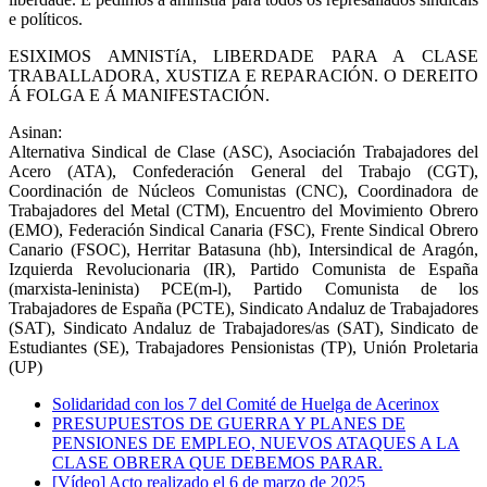
e políticos.
ESIXIMOS AMNISTíA, LIBERDADE PARA A CLASE
TRABALLADORA, XUSTIZA E REPARACIÓN. O DEREITO
Á FOLGA E Á MANIFESTACIÓN.
Asinan:
Alternativa Sindical de Clase (ASC), Asociación Trabajadores del
Acero (ATA), Confederación General del Trabajo (CGT),
Coordinación de Núcleos Comunistas (CNC), Coordinadora de
Trabajadores del Metal (CTM), Encuentro del Movimiento Obrero
(EMO), Federación Sindical Canaria (FSC), Frente Sindical Obrero
Canario (FSOC), Herritar Batasuna (hb), Intersindical de Aragón,
Izquierda Revolucionaria (IR), Partido Comunista de España
(marxista-leninista) PCE(m-l), Partido Comunista de los
Trabajadores de España (PCTE), Sindicato Andaluz de Trabajadores
(SAT), Sindicato Andaluz de Trabajadores/as (SAT), Sindicato de
Estudiantes (SE), Trabajadores Pensionistas (TP), Unión Proletaria
(UP)
Solidaridad con los 7 del Comité de Huelga de Acerinox
PRESUPUESTOS DE GUERRA Y PLANES DE
PENSIONES DE EMPLEO, NUEVOS ATAQUES A LA
CLASE OBRERA QUE DEBEMOS PARAR.
[Vídeo] Acto realizado el 6 de marzo de 2025